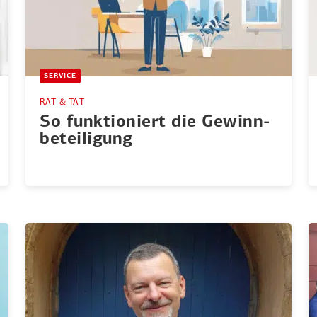
SERVICE
RAT & TAT
So funktio­niert die Gewinn­
be­tei­ligung