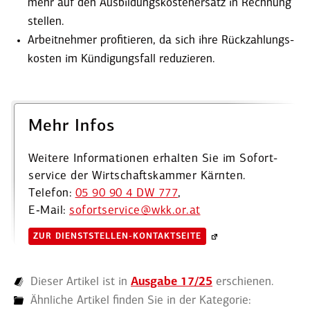
mehr auf den Ausbil­dungs­kos­ten­ersatz in Rechnung
stellen.
Arbeit­nehmer profi­tieren, da sich ihre Rückzah­lungs­
kosten im Kündi­gungsfall reduzieren.
Mehr Infos
Weitere Infor­ma­tionen erhalten Sie im Sofort­
service der Wirtschafts­kammer Kärnten.
Telefon:
05 90 90 4 DW 777
,
E‑Mail:
sofortservice@​wkk.​or.​at
ZUR DIENST­STELLEN-KONTAKT­SEITE
Dieser Artikel ist in
Ausgabe 17/25
erschienen.
Ähnliche Artikel finden Sie in der Kategorie: