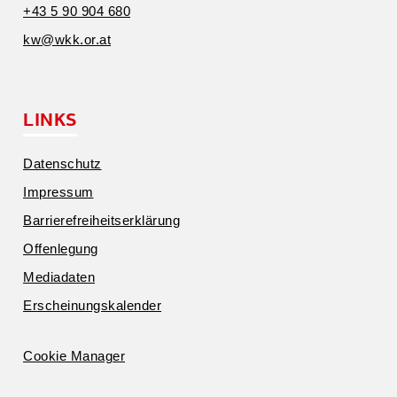
+43 5 90 904 680
kw@​wkk.​or.​at
LINKS
Daten­schutz
Impressum
Barrie­re­frei­heits­er­klärung
Offen­legung
Media­daten
Erschei­nungs­ka­lender
Cookie Manager