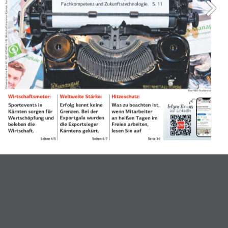
Österreichische Post AG, WZ14Z040041 W, Wirtschaftskammer Kärnten, Europaplatz 1, 9021 Klagenfurt, DVR 0043133. Nicht retournieren!
Fachkompetenz und Zukunftstechnologie.   S. 11
Foto: WIFI/Studiohorst
Weltweite Stärke:
Wirtschaftsmotor:
Hitzeschutz:
Erfolg kennt keine 
Sportevents in 
Was zu beachten ist, 
Folgen Sie uns
auf LinkedIn
Grenzen. Bei der  
Kärnten sorgen für 
wenn Mitarbeiter 
Exportgala wurden 
Wertschöpfung und 
an heißen Tagen im 
die Exportsieger 
beleben die 
Freien arbeiten, 
Kärntens gekürt.
Wirtschaft.
lesen Sie auf
Seiten 4/5
Seiten 6/7
Seite 20