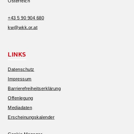
Öster­reich
+43 5 90 904 680
kw@​wkk.​or.​at
LINKS
Daten­schutz
Impressum
Barrie­re­frei­heits­er­klärung
Offen­legung
Media­daten
Erschei­nungs­ka­lender