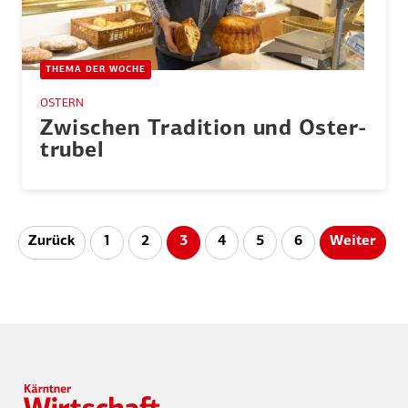
THEMA DER WOCHE
OSTERN
Zwischen Tradition und Oster­
trubel
Seitennummerierung
Zurück
1
2
3
4
5
6
Weiter
der
Beiträge