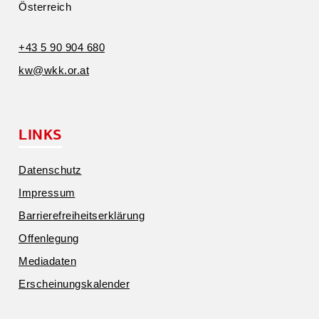
Öster­reich
+43 5 90 904 680
kw@​wkk.​or.​at
LINKS
Daten­schutz
Impressum
Barrie­re­frei­heits­er­klärung
Offen­legung
Media­daten
Erschei­nungs­ka­lender