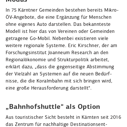
Modus“
In 75 Kärntner Gemeinden bestehen bereits Mikro-
ÖV-Angebote, die eine Ergänzung für Menschen
ohne eigenes Auto darstellen. Das bekann­teste
Modell ist hier das von Vereinen oder Gemeinden
getragene Go-Mobil. Nebenbei existieren viele
weitere regionale Systeme. Eric Kirschner, der am
Forschungs­institut Joanneum Research an den
Regio­nal­öko­nomie und Struk­tur­po­litik arbeitet,
erklärt dazu, „dass die gegen­seitige Abstimmung
der Vielzahl an Systemen auf die neuen Bedürf­
nisse, die die Koralmbahn mit sich bringen wird,
eine große Heraus­for­derung darstellt“.
„Bahnhofs­huttle“ als Option
Aus touris­ti­scher Sicht besteht in Kärnten seit 2016
das Zentrum für nachhaltige Desti­na­ti­ons­ent­