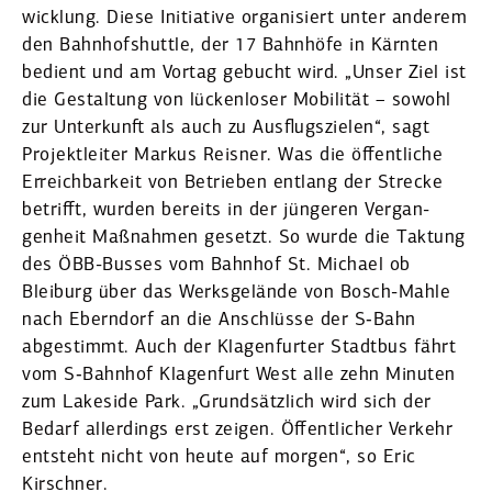
wicklung. Diese Initiative organi­siert unter anderem
den Bahnhofs­huttle, der 17 Bahnhöfe in Kärnten
bedient und am Vortag gebucht wird. „Unser Ziel ist
die Gestaltung von lück­enloser Mobilität – sowohl
zur Unter­kunft als auch zu Ausflugs­zielen“, sagt
Projekt­leiter Markus Reisner. Was die öffent­liche
Erreich­barkeit von Betrieben entlang der Strecke
betrifft, wurden bereits in der jüngeren Vergan­
genheit Maßnahmen gesetzt. So wurde die Taktung
des ÖBB-Busses vom Bahnhof St. Michael ob
Bleiburg über das Werks­ge­lände von Bosch-Mahle
nach Eberndorf an die Anschlüsse der S‑Bahn
abgestimmt. Auch der Klagen­furter Stadtbus fährt
vom S‑Bahnhof Klagenfurt West alle zehn Minuten
zum Lakeside Park. „Grund­sätzlich wird sich der
Bedarf aller­dings erst zeigen. Öffent­licher Verkehr
entsteht nicht von heute auf morgen“, so Eric
Kirschner.