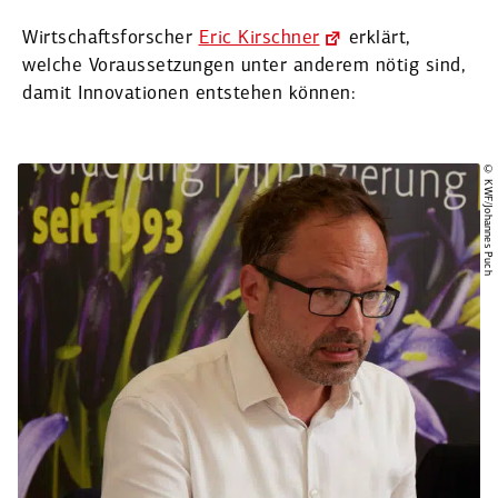
Wirtschafts­for­scher
Eric Kirschner
erklärt,
welche Voraus­set­zungen unter anderem nötig sind,
damit Innova­tionen entstehen können:
© KWF/Johannes Puch