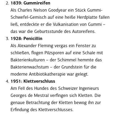
1839: Gummi­reifen
Als Charles Nelson Good­year ein Stück Gummi-
Schwefel-Gemisch auf eine heiße Herdplatte fallen
ließ, entdeckte er die Vulka­ni­sation von Gummi –
das war die Geburts­stunde des Autoreifens.
1928: Penicillin
Als Alexander Fleming vergas ein Fenster zu
schließen, flogen Pilzsporen auf eine Schale mit
Bakte­ri­en­kul­turen – der Schimmel hemmte das
Bakte­ri­en­wachstum – der Grund­stein für die
moderne Antibio­ti­ka­the­rapie war gelegt.
1951: Klett­ver­schluss
Am Fell des Hundes des Schweizer Ingenieurs
Georges de Mestral verfingen sich Kletten. Die
genaue Betrachtung der Kletten bewog ihn zur
Erfindung des Klett­ver­schlusses.