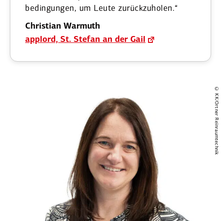
be­din­gungen, um Leute zurück­zu­holen.“
Christian Warmuth
applord, St. Stefan an der Gail
© KK/Ortner Reinraum­technik