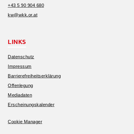
+43 5 90 904 680
kw@​wkk.​or.​at
LINKS
Daten­schutz
Impressum
Barrie­re­frei­heits­er­klärung
Offen­legung
Media­daten
Erschei­nungs­ka­lender
Cookie Manager