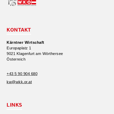
KONTAKT
Kärntner Wirtschaft
Europa­platz 1
9021 Klagenfurt am Wörthersee
Öster­reich
+43 5 90 904 680
kw@​wkk.​or.​at
LINKS