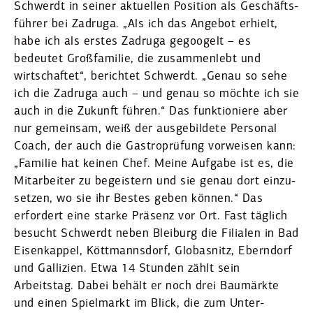
Schwerdt in seiner aktuellen Position als Geschäfts­
führer bei Zadruga. „Als ich das Angebot erhielt,
habe ich als erstes Zadruga gegoogelt – es
bedeutet Großfa­milie, die zusam­menlebt und
wirtschaftet“, berichtet Schwerdt. „Genau so sehe
ich die Zadruga auch – und genau so möchte ich sie
auch in die Zukunft führen.“ Das funktio­niere aber
nur gemeinsam, weiß der ausge­bildete Personal
Coach, der auch die Gastro­prüfung vorweisen kann:
„Familie hat keinen Chef. Meine Aufgabe ist es, die
Mitar­beiter zu begeistern und sie genau dort einzu­
setzen, wo sie ihr Bestes geben können.“ Das
erfordert eine starke Präsenz vor Ort. Fast täglich
besucht Schwerdt neben Bleiburg die Filialen in Bad
Eisen­kappel, Köttmannsdorf, Globasnitz, Eberndorf
und Gallizien. Etwa 14 Stunden zählt sein
Arbeitstag. Dabei behält er noch drei Baumärkte
und einen Spiel­markt im Blick, die zum Unter­