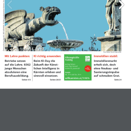
Österreichische Post AG, WZ14Z040041 W, Wirtschaftskammer Kärnten, Europaplatz 1, 9021 Klagenfurt, DVR 0043133. Nicht retournieren!
Foto: Adobe Stock/majorosl66
Mit Lehre punkten:
KI richtig anwenden:
Immobilien stabil:
Führungskräfte
Training 
Betriebe setzen 
Beim KI-Day die 
Immobilienmarkt  
auf die Lehre. 6562 
Zukunft der Künst-
erholt sich, doch  
Richtig führen 
kann man lernen!
junge Menschen 
lichen Intelligenz in 
ohne Neubau- und 
Jetzt anmelden!
konkret & praxisnah
absolvieren eine 
Kärnten erleben und 
Sanierungsimpulse 
Termin
Mi, 29.4 und Do, 30.4 
Berufsausbildung.
sinnvoll einsetzen. 
auf schmalem Grat.
wifikaernten.at/31107x
Seiten 4/5
Seiten 20/21
Seite 24