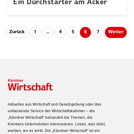
Ein Durch­starter am Acker
Seitennummerierung
Zurück
1
…
4
5
6
7
Weiter
der
Beiträge
Aktuelles aus Wirtschaft und Gesetz­gebung oder das
umfas­sende Service der Wirtschafts­kammer – die
„Kärntner Wirtschaft“ behandelt die Themen, die
Kärntens Unter­nehmen inter­es­sieren. Lesen, was nützt,
werben, wo es wirkt. Die „Kärntner Wirtschaft“ ist ein