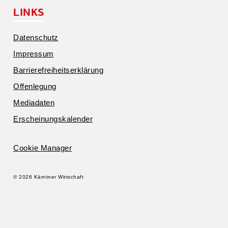
LINKS
Daten­schutz
Impressum
Barrie­re­frei­heits­er­klärung
Offen­legung
Media­daten
Erschei­nungs­ka­lender
Cookie Manager
© 2026 Kärntner Wirtschaft