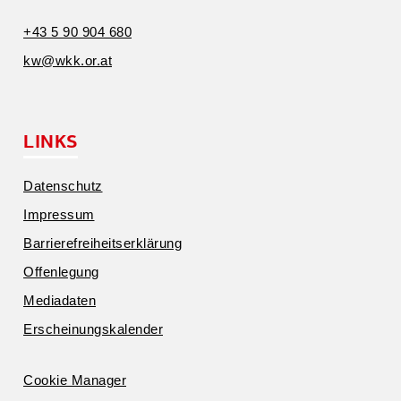
+43 5 90 904 680
kw@​wkk.​or.​at
LINKS
Daten­schutz
Impressum
Barrie­re­frei­heits­er­klärung
Offen­legung
Media­daten
Erschei­nungs­ka­lender
Cookie Manager