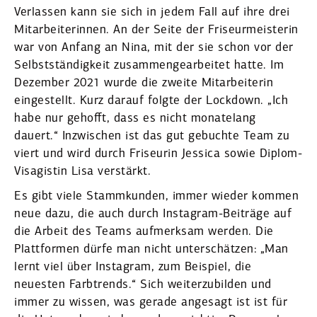
Verlassen kann sie sich in jedem Fall auf ihre drei
Mitar­bei­te­rinnen. An der Seite der Friseur­meis­terin
war von Anfang an Nina, mit der sie schon vor der
Selbst­stän­digkeit zusam­men­ge­ar­beitet hatte. Im
Dezember 2021 wurde die zweite Mitar­bei­terin
einge­stellt. Kurz darauf folgte der Lockdown. „Ich
habe nur gehofft, dass es nicht monatelang
dauert.“ Inzwi­schen ist das gut gebuchte Team zu
viert und wird durch Friseurin Jessica sowie Diplom-
Visagistin Lisa verstärkt.
Es gibt viele Stamm­kunden, immer wieder kommen
neue dazu, die auch durch Instagram-Beiträge auf
die Arbeit des Teams aufmerksam werden. Die
Platt­formen dürfe man nicht unter­schätzen: „Man
lernt viel über Instagram, zum Beispiel, die
neuesten Farbtrends.“ Sich weiter­zu­bilden und
immer zu wissen, was gerade angesagt ist ist für