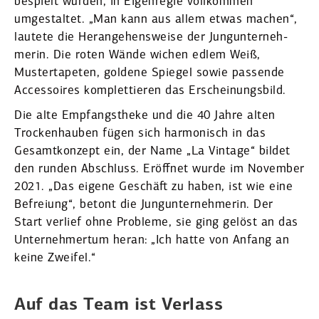
bespielt wurden, in Eigen­regie vollkommen
umgestaltet. „Man kann aus allem etwas machen“,
lautete die Heran­ge­hens­weise der Jungun­ter­neh­
merin. Die roten Wände wichen edlem Weiß,
Muster­ta­peten, goldene Spiegel sowie passende
Acces­soires komplet­tieren das Erschei­nungsbild.
Die alte Empfangs­theke und die 40 Jahre alten
Trocken­hauben fügen sich harmo­nisch in das
Gesamt­konzept ein, der Name „La Vintage“ bildet
den runden Abschluss. Eröffnet wurde im November
2021. „Das eigene Geschäft zu haben, ist wie eine
Befreiung“, betont die Jungun­ter­neh­merin. Der
Start verlief ohne Probleme, sie ging gelöst an das
Unter­neh­mertum heran: „Ich hatte von Anfang an
keine Zweifel.“
Auf das Team ist Verlass