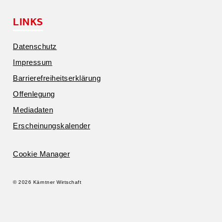
LINKS
Daten­schutz
Impressum
Barrie­re­frei­heits­er­klärung
Offen­legung
Media­daten
Erschei­nungs­ka­lender
Cookie Manager
© 2026 Kärntner Wirtschaft