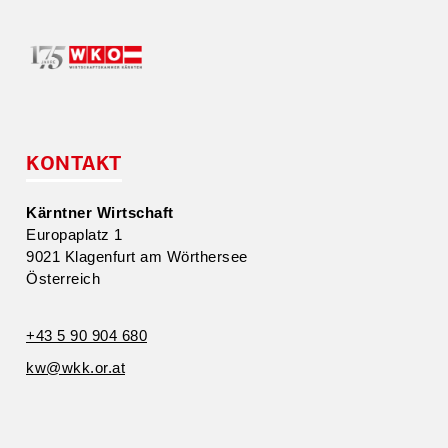
KONTAKT
Kärntner Wirtschaft
Europa­platz 1
9021 Klagenfurt am Wörthersee
Öster­reich
+43 5 90 904 680
kw@​wkk.​or.​at