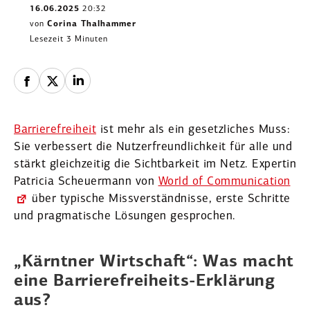
16.06.2025
20:32
von
Corina Thalhammer
Lesezeit 3 Minuten
Barrie­re­freiheit
ist mehr als ein gesetz­liches Muss:
Sie verbessert die Nutzer­freund­lichkeit für alle und
stärkt gleich­zeitig die Sicht­barkeit im Netz. Expertin
Patricia Scheu­ermann von
World of Commu­ni­cation
über typische Missver­ständ­nisse, erste Schritte
und pragma­tische Lösungen gesprochen.
„Kärntner Wirtschaft“: Was macht
eine Barrie­re­frei­heits-Erklärung
aus?