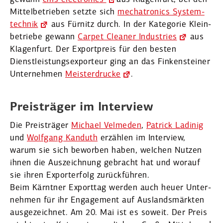
Mittel­be­trieben setzte sich
mecha­tronics System­
technik
aus Fürnitz durch. In der Kategorie Klein­
be­triebe gewann
Carpet Cleaner Indus­tries
aus
Klagenfurt. Der Export­preis für den besten
Dienstleistungs­exporteur ging an das Finken­steiner
Unter­nehmen
Meister­drucke
.
Preis­träger im Interview
Die Preis­träger
Michael Velmeden
,
Patrick Ladinig
und
Wolfgang Kanduth
erzählen im Interview,
warum sie sich beworben haben, welchen Nutzen
ihnen die Auszeichnung gebracht hat und worauf
sie ihren Export­erfolg zurück­führen.
Beim Kärntner Exporttag werden auch heuer Unter­
nehmen für ihr Engagement auf Auslands­märkten
ausge­zeichnet. Am 20. Mai ist es soweit. Der Preis