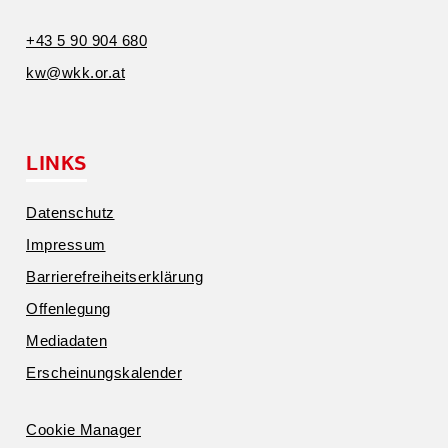
+43 5 90 904 680
kw@​wkk.​or.​at
LINKS
Daten­schutz
Impressum
Barrie­re­frei­heits­er­klärung
Offen­legung
Media­daten
Erschei­nungs­ka­lender
Cookie Manager