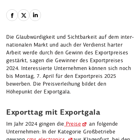
Die Glaub­wür­digkeit und Sicht­barkeit auf dem inter­
na­tio­nalen Markt und auch der Verdienst harter
Arbeit werde durch den Gewinn des Export­preises
gestärkt, sagen die Gewinner des Export­preises
2024. Inter­es­sierte Unter­nehmen können sich noch
bis Montag, 7. April für den Export­preis 2025
bewerben. Die Preis­ver­leihung bildet den
Höhepunkt der Exportgala.
Exporttag mit Exportgala
Im Jahr 2024 gingen die
Preise
an folgende
Unter­nehmen: In der Kategorie Großbe­triebe
gewann
cms electronics
aus Klagenfurt, bei den