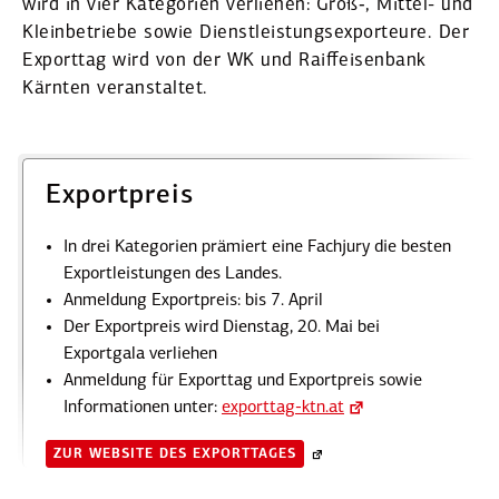
wird in vier Kategorien verliehen: Groß‑, Mittel- und
Klein­be­triebe sowie Dienst­leis­tungs­ex­por­teure. Der
Exporttag wird von der WK und Raiff­eisenbank
Kärnten veran­staltet.
Export­preis
In drei Kategorien prämiert eine Fachjury die besten
Export­leis­tungen des Landes.
Anmeldung Export­preis: bis 7. April
Der Export­preis wird Dienstag, 20. Mai bei
Exportgala verliehen
Anmeldung für Exporttag und Export­preis sowie
Infor­ma­tionen unter:
exporttag​-ktn​.at
ZUR WEBSITE DES EXPORT­TAGES