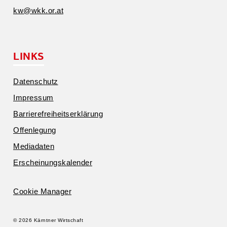
kw@​wkk.​or.​at
LINKS
Daten­schutz
Impressum
Barrie­re­frei­heits­er­klärung
Offen­legung
Media­daten
Erschei­nungs­ka­lender
Cookie Manager
© 2026 Kärntner Wirtschaft