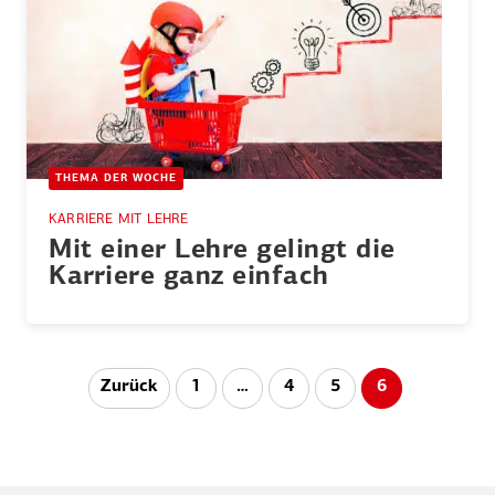
THEMA DER WOCHE
KARRIERE MIT LEHRE
Mit einer Lehre gelingt die
Karriere ganz einfach
Seitennummerierung
Zurück
1
…
4
5
6
der
Beiträge