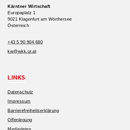
Kärntner Wirtschaft
Europa­platz 1
9021 Klagenfurt am Wörthersee
Öster­reich
+43 5 90 904 680
kw@​wkk.​or.​at
LINKS
Daten­schutz
Impressum
Barrie­re­frei­heits­er­klärung
Offen­legung
Media­daten