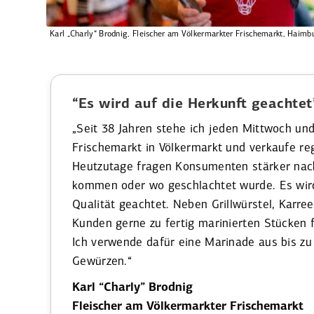
Karl „Charly“ Brodnig, Fleischer am Völker­markter Frischemarkt, Haimb
“Es wird auf die Herkunft geachtet
„Seit 38 Jahren stehe ich jeden Mittwoch un
Frischemarkt in Völker­markt und verkaufe reg
Heutzutage fragen Konsu­menten stärker nac
kommen oder wo geschlachtet wurde. Es wir
Qualität geachtet. Neben Grill­würstel, Karree
Kunden gerne zu fertig marinierten Stü­cken f
Ich verwende dafür eine Marinade aus bis zu
Gewürzen.“
Karl “Charly” Brodnig
Fleischer am Völker­markter Frischemarkt