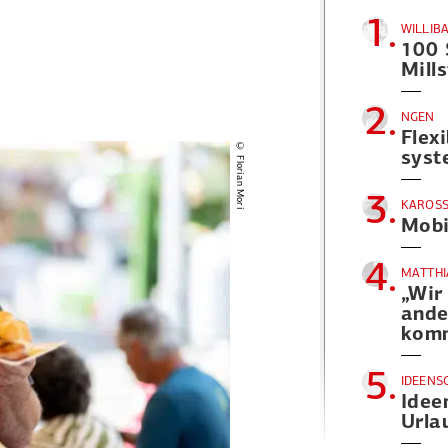
1.
WILLIB
100
Mill
2.
NGEN
Flex
© Florian Mori
syst
3.
KAROSS
Mobi
4.
MATTHI
„Wir
ande
kom
5.
IDEENS
Idee
Urla