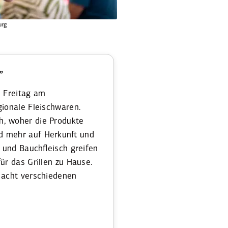
urg
”
d Freitag am
ionale Fleisch­waren.
h, woher die Produkte
d mehr auf Herkunft und
 und Bauch­fleisch greifen
ür das Grillen zu Hause.
 acht verschie­denen