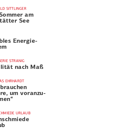
ALD SITTLINGER
 Sommer am
stätter See
ibles Energie­
em
ERIE STRANIG
lität nach Maß
AS EHRHARDT
 brauchen
re, um voran­zu­
men“
CHMIEDE URLAUB
n­schmiede
ub