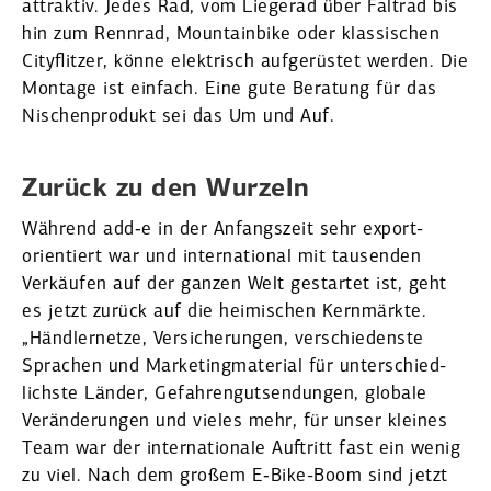
attraktiv. Jedes Rad, vom Liegerad über Faltrad bis
hin zum Rennrad, Mountainbike oder klassi­schen
Cityflitzer, könne elektrisch aufge­rüstet werden. Die
Montage ist einfach. Eine gute Beratung für das
Nischen­produkt sei das Um und Auf.
Zurück zu den Wurzeln
Während add‑e in der Anfangszeit sehr export­
orientiert war und inter­na­tional mit tausenden
Verkäufen auf der ganzen Welt gestartet ist, geht
es jetzt zurück auf die heimi­schen Kernmärkte.
„Händler­netze, Versi­che­rungen, verschie­denste
Sprachen und Marke­ting­ma­terial für unter­schied­
lichste Länder, Gefah­ren­gut­sen­dungen, globale
Verän­de­rungen und vieles mehr, für unser kleines
Team war der inter­na­tionale Auftritt fast ein wenig
zu viel. Nach dem großem E‑Bike-Boom sind jetzt