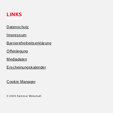
LINKS
Daten­schutz
Impressum
Barrie­re­frei­heits­er­klärung
Offen­legung
Media­daten
Erschei­nungs­ka­lender
Cookie Manager
© 2026 Kärntner Wirtschaft