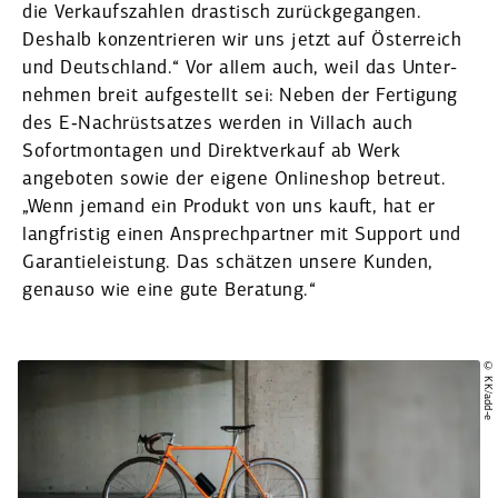
die Verkaufs­zahlen dras­tisch zurück­ge­gangen.
Deshalb konzen­trieren wir uns jetzt auf Öster­reich
und Deutschland.“ Vor allem auch, weil das Unter­
nehmen breit aufge­stellt sei: Neben der Fertigung
des E‑Nachrüstsatzes werden in Villach auch
Sofort­mon­tagen und Direkt­verkauf ab Werk
angeboten sowie der eigene Onlineshop betreut.
„Wenn jemand ein Produkt von uns kauft, hat er
langfristig einen Ansprech­partner mit Support und
Garan­tie­leistung. Das schätzen unsere Kunden,
genauso wie eine gute Beratung.“
© KK/add‑e