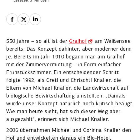
Lesezeit 3 Minuten
550 Jahre – so alt ist der
Gralhof
am Weißensee
bereits. Das Konzept dahinter, aber moderner denn
je. Bereits im Jahr 1910 begann man am Gralhof
mit der Zimmer­ver­mietung – in Form einfacher
Frühstücks­zimmer. Ein entschei­dender Schritt
folgte 1992, als Gretl und Chrischtl Knaller, die
Eltern von Michael Knaller, die Landwirt­schaft auf
biolo­gische Bewirt­schaftung umstellten. „Damals
wurde unser Konzept natürlich noch kritisch beäugt.
Wie man heute sieht, hat sich dieser Weg aber
ausge­zahlt“, erinnert sich Michael Knaller.
2006 übernahmen Michael und Corinna Knaller den
Hof und entwi­ckelten daraus ein Bio-Hotel.