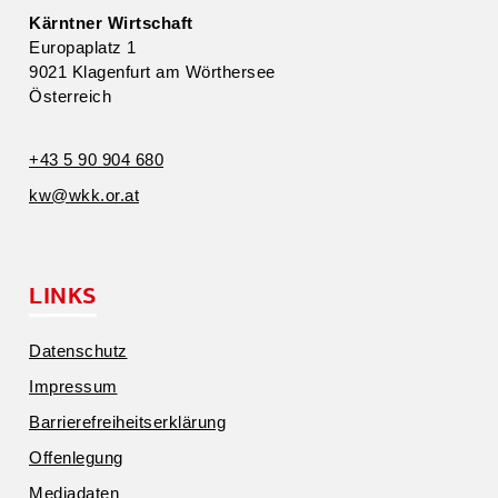
Kärntner Wirtschaft
Europa­platz 1
9021 Klagenfurt am Wörthersee
Öster­reich
+43 5 90 904 680
kw@​wkk.​or.​at
LINKS
Daten­schutz
Impressum
Barrie­re­frei­heits­er­klärung
Offen­legung
Media­daten