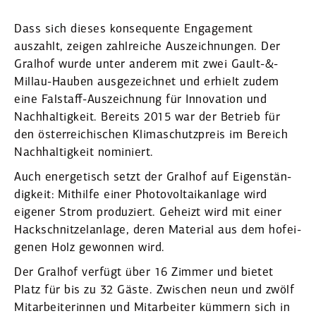
Dass sich dieses konse­quente Engagement
auszahlt, zeigen zahlreiche Auszeich­nungen. Der
Gralhof wurde unter anderem mit zwei Gault-&-
Millau-Hauben ausge­zeichnet und erhielt zudem
eine Falstaff-Auszeichnung für Innovation und
Nachhal­tigkeit. Bereits 2015 war der Betrieb für
den öster­rei­chi­schen Klima­schutz­preis im Bereich
Nachhal­tigkeit nominiert.
Auch energe­tisch setzt der Gralhof auf Eigen­stän­
digkeit: Mithilfe einer Photo­vol­ta­ik­anlage wird
eigener Strom produ­ziert. Geheizt wird mit einer
Hackschnitzel­anlage, deren Material aus dem hofei­
genen Holz gewonnen wird.
Der Gralhof verfügt über 16 Zimmer und bietet
Platz für bis zu 32 Gäste. Zwischen neun und zwölf
Mitar­bei­te­rinnen und Mitar­beiter kümmern sich in