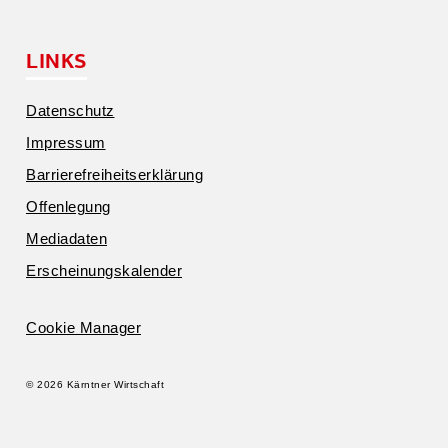
LINKS
Daten­schutz
Impressum
Barrie­re­frei­heits­er­klärung
Offen­legung
Media­daten
Erschei­nungs­ka­lender
Cookie Manager
© 2026 Kärntner Wirtschaft