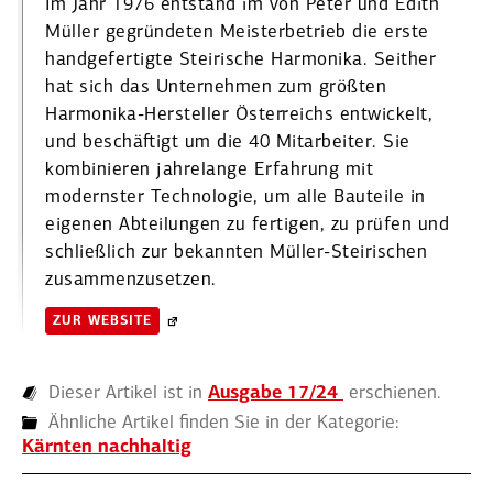
Im Jahr 1976 entstand im von Peter und Edith
Müller gegrün­deten Meister­be­trieb die erste
handge­fer­tigte Steirische Harmonika. Seither
hat sich das Unter­nehmen zum größten
Harmonika-Hersteller Öster­reichs entwi­ckelt,
und beschäftigt um die 40 Mitar­beiter. Sie
kombi­nieren jahre­lange Erfahrung mit
modernster Techno­logie, um alle Bauteile in
eigenen Abtei­lungen zu fertigen, zu prüfen und
schließlich zur bekannten Müller-Steiri­schen
zusam­men­zu­setzen.
ZUR WEBSITE
Dieser Artikel ist in
Aus­ga­be 17/24
erschienen.
Ähnliche Artikel finden Sie in der Kategorie:
Kärnten nachhaltig