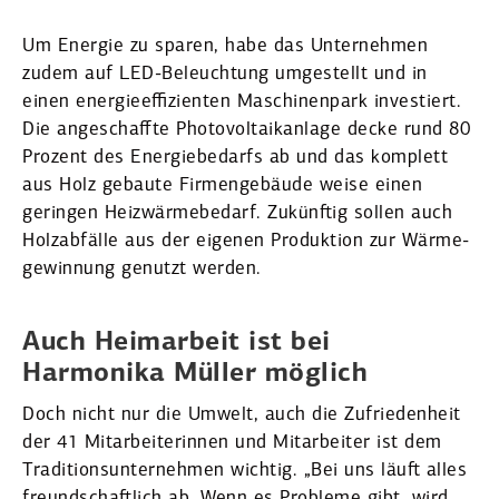
Um Energie zu sparen, habe das Unter­nehmen
zudem auf LED-Beleuchtung umgestellt und in
einen energie­ef­fi­zi­enten Maschi­nenpark inves­tiert.
Die angeschaffte Photo­vol­ta­ik­anlage decke rund 80
Prozent des Energie­be­darfs ab und das komplett
aus Holz gebaute Firmen­ge­bäude weise einen
geringen Heizwär­me­bedarf. Zukünftig sollen auch
Holzab­fälle aus der eigenen Produktion zur Wärme­
ge­winnung genutzt werden.
Auch Heimarbeit ist bei
Harmonika Müller möglich
Doch nicht nur die Umwelt, auch die Zufrie­denheit
der 41 Mitar­bei­te­rinnen und Mitar­beiter ist dem
Tradi­ti­ons­un­ter­nehmen wichtig. „Bei uns läuft alles
freund­schaftlich ab. Wenn es Probleme gibt, wird