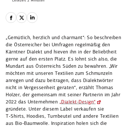
Lesezeit 2 Minuten
„Gemütlich, herzlich und charmant“: So beschreiben
die Öster­reicher bei Umfragen regel­mäßig den
Kärntner Dialekt und hieven ihn in der Beliebtheit
gerne auf den ersten Platz. Es lohnt sich also, die
Mundart aus Öster­reichs Süden zu bewahren. „Wir
möchten mit unseren Textilien zum Schmunzeln
anregen und dazu beitragen, dass Dialekt­wörter
nicht in Verges­senheit geraten“, erzählt Thomas
Holzer, der gemeinsam mit seiner Partnerin im Jahr
2022 das Unter­nehmen
„Dialekt-Design“
gründete. Unter diesem Label verkaufen sie
T‑Shirts, Hoodies, Turnbeutel und andere Textilien
aus Bio-Baumwolle. Inspi­ration holen sich die