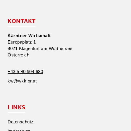
KONTAKT
Kärntner Wirtschaft
Europa­platz 1
9021 Klagenfurt am Wörthersee
Öster­reich
+43 5 90 904 680
kw@​wkk.​or.​at
LINKS
Daten­schutz