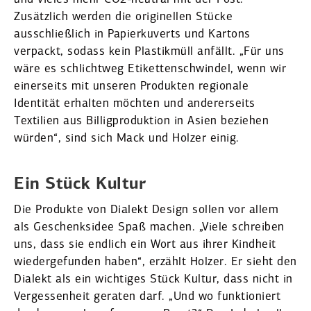
Zusätzlich werden die origi­nellen Stücke
ausschließlich in Papier­ku­verts und Kartons
verpackt, sodass kein Plastikmüll anfällt. „Für uns
wäre es schlichtweg Etiket­ten­schwindel, wenn wir
einer­seits mit unseren Produkten regionale
Identität erhalten möchten und anderer­seits
Textilien aus Billig­pro­duktion in Asien beziehen
würden“, sind sich Mack und Holzer einig.
Ein Stück Kultur
Die Produkte von Dialekt Design sollen vor allem
als Geschenksidee Spaß machen. „Viele schreiben
uns, dass sie endlich ein Wort aus ihrer Kindheit
wieder­ge­funden haben“, erzählt Holzer. Er sieht den
Dialekt als ein wichtiges Stück Kultur, dass nicht in
Verges­senheit geraten darf. „Und wo funktio­niert