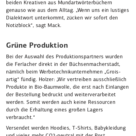
beiden Kreativen aus Mundart­wör­ter­bü­chern
genauso wie aus dem Alltag. „Wenn uns ein lustiges
Dialektwort unter­kommt, zücken wir sofort den
Notiz­block“, sagt Mack.
Grüne Produktion
Bei der Auswahl des Produk­ti­ons­partners wurden
die Ferlacher direkt in der Büchsen­ma­cher­stadt,
nämlich beim Werbetechnik­unternehmen „Grois­
artig“ fündig. Holzer: „Wir vertreiben ausschließlich
Produkte in Bio-Baumwolle, die erst nach Einlangen
der Bestellung bedruckt und weiter­ver­ar­beitet
werden. Somit werden auch keine Ressourcen
durch die Erhaltung eines großen Lagers
verbraucht.“
Versendet werden Hoodies, T‑Shirts, Babykleidung
und vieles mehr CO2-neutral mit der Post.