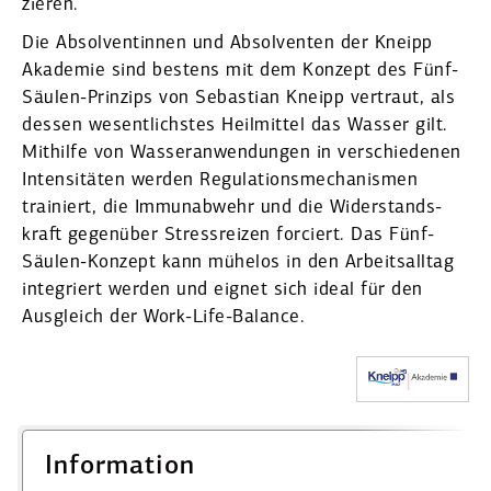
zieren.
Die Absol­ven­tinnen und Absol­venten der Kneipp
Akademie sind bestens mit dem Konzept des Fünf-
Säulen-Prinzips von Sebas­tian Kneipp vertraut, als
dessen wesent­lichstes Heilmittel das Wasser gilt.
Mithilfe von Wasser­an­wen­dungen in verschie­denen
Inten­si­täten werden Regula­ti­ons­me­cha­nismen
trainiert, die Immun­abwehr und die Wider­stands­
kraft gegenüber Stress­reizen forciert. Das Fünf-
Säulen-Konzept kann mühelos in den Arbeits­alltag
integriert werden und eignet sich ideal für den
Ausgleich der Work-Life-Balance.
Infor­mation