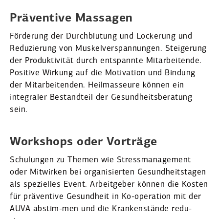
Präventive Massagen
Förderung der Durch­blutung und Lockerung und
Reduzierung von Muskel­ver­span­nungen. Steigerung
der Produk­ti­vität durch entspannte Mitar­bei­tende.
Positive Wirkung auf die Motivation und Bindung
der Mitar­bei­tenden. Heilmas­seure können ein
integraler Bestandteil der Gesund­heits­be­ratung
sein.
Workshops oder Vorträge
Schulungen zu Themen wie Stress­ma­nagement
oder Mitwirken bei organi­sierten Gesund­heits­tagen
als spezi­elles Event. Arbeit­geber können die Kosten
für präventive Gesundheit in Ko-operation mit der
AUVA abstim-men und die Kranken­stände redu-