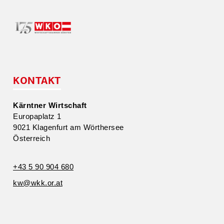
KONTAKT
Kärntner Wirtschaft
Europa­platz 1
9021 Klagenfurt am Wörthersee
Öster­reich
+43 5 90 904 680
kw@​wkk.​or.​at