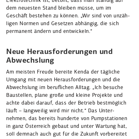
Elektro­technik ist, betont, dass man ständig auf
dem neuesten Stand bleiben müsse, um im
Geschäft bestehen zu können. „Wir sind von unzäh­
ligen Normen und Gesetzen abhängig, die sich
permanent ändern und entwi­ckeln.“
Neue Heraus­for­de­rungen und
Abwechslung
Am meisten Freude bereite Kenda der tägliche
Umgang mit neuen Heraus­for­de­rungen und die
Abwechslung im beruf­lichen Alltag. „Ich besuche
Baustellen, plane große und kleine Projekte und
achte dabei darauf, dass der Betrieb bestmöglich
läuft – langweilig wird mir nicht.“ Das Unter­
nehmen, das bereits hunderte von Pumpsta­tionen
in ganz Öster­reich gebaut und unter Wartung hat,
soll demnach auch gut für die Zukunft vorbe­reitet