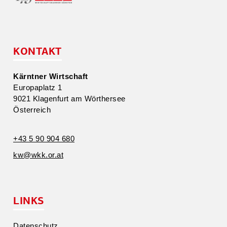
KONTAKT
Kärntner Wirtschaft
Europa­platz 1
9021 Klagenfurt am Wörthersee
Öster­reich
+43 5 90 904 680
kw@​wkk.​or.​at
LINKS
Daten­schutz