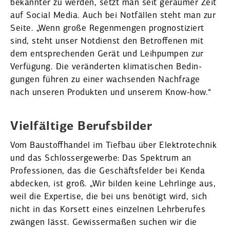
bekannter zu werden, setzt man seit geraumer Zeit
auf Social Media. Auch bei Notfällen steht man zur
Seite. „Wenn große Regen­mengen prognos­ti­ziert
sind, steht unser Notdienst den Betrof­fenen mit
dem entspre­chenden Gerät und Leihpumpen zur
Verfügung. Die verän­derten klima­ti­schen Bedin­
gungen führen zu einer wachsenden Nachfrage
nach unseren Produkten und unserem Know-how.“
Vielfältige Berufs­bilder
Vom Baustoff­handel im Tiefbau über Elektro­technik
und das Schlos­ser­ge­werbe: Das Spektrum an
Profes­sionen, das die Geschäfts­felder bei Kenda
abdecken, ist groß. „Wir bilden keine Lehrlinge aus,
weil die Expertise, die bei uns benötigt wird, sich
nicht in das Korsett eines einzelnen Lehrbe­rufes
zwängen lässt. Gewis­ser­maßen suchen wir die