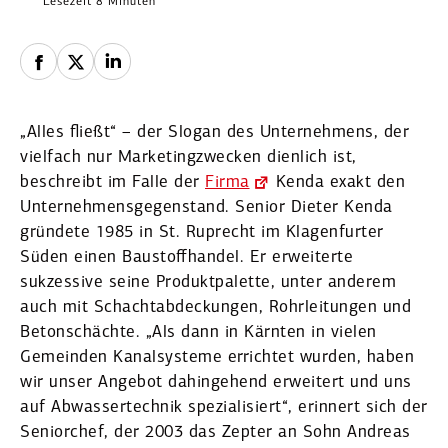
Lesezeit 8 Minuten
„Alles fließt“ – der Slogan des Unter­nehmens, der
vielfach nur Marke­ting­zwecken dienlich ist,
beschreibt im Falle der
Firma
Kenda exakt den
Unter­neh­mens­ge­gen­stand. Senior Dieter Kenda
gründete 1985 in St. Ruprecht im Klagen­furter
Süden einen Baustoff­handel. Er erwei­terte
sukzessive seine Produkt­pa­lette, unter anderem
auch mit Schacht­ab­de­ckungen, Rohrlei­tungen und
Beton­schächte. „Als dann in Kärnten in vielen
Gemeinden Kanalsys­teme errichtet wurden, haben
wir unser Angebot dahin­gehend erweitert und uns
auf Abwas­ser­technik spezia­li­siert“, erinnert sich der
Seniorchef, der 2003 das Zepter an Sohn Andreas