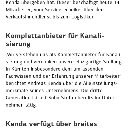
Kenda übergeben hat. Dieser beschäftigt heute 14
Mitar­beiter, vom Service­tech­niker über den
Verkaufs­in­nen­dienst bis zum Logis­tiker.
Komplett­an­bieter für Kanali­
sierung
„Wir verstehen uns als Komplett­an­bieter für Kanali­
sierung und verdanken unsere einzig­artige Stellung
in Kärnten insbe­sondere dem umfas­senden
Fachwissen und der Erfahrung unserer Mitar­beiter“,
berichtet Andreas Kenda über die Allein­stel­lungs­
merkmale seines Unter­nehmens. Die dritte
Generation ist mit Sohn Stefan bereits im Unter­
nehmen tätig.
Kenda verfügt über breites