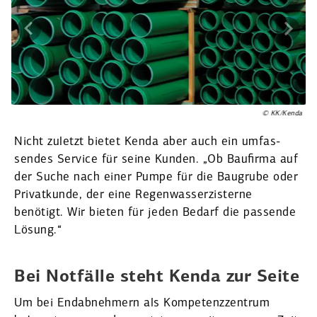
abl
© KK/Kenda
Nicht zuletzt bietet Kenda aber auch ein umfas­
sendes Service für seine Kunden. „Ob Baufirma auf
der Suche nach einer Pumpe für die Baugrube oder
Privat­kunde, der eine Regen­was­ser­zis­terne
benötigt. Wir bieten für jeden Bedarf die passende
Lösung.“
Bei Notfälle steht Kenda zur Seite
Um bei Endab­nehmern als Kompe­tenz­zentrum