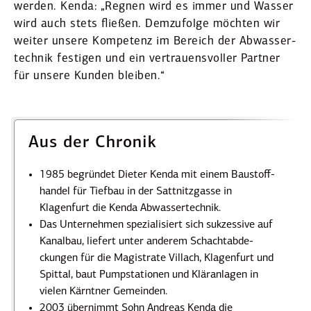
werden. Kenda: „Regnen wird es immer und Wasser
wird auch stets fließen. Demzu­folge möchten wir
weiter unsere Kompetenz im Bereich der Abwas­ser­
technik festigen und ein vertrau­ens­voller Partner
für unsere Kunden bleiben.“
Aus der Chronik
1985 begründet Dieter Kenda mit einem Baustoff­
handel für Tiefbau in der Sattnitz­gasse in
Klagenfurt die Kenda Abwas­ser­technik.
Das Unter­nehmen spezia­li­siert sich sukzessive auf
Kanalbau, liefert unter anderem Schacht­ab­de­
ckungen für die Magis­trate Villach, Klagenfurt und
Spittal, baut Pumpsta­tionen und Kläran­lagen in
vielen Kärntner Gemeinden.
2003 übernimmt Sohn Andreas Kenda die