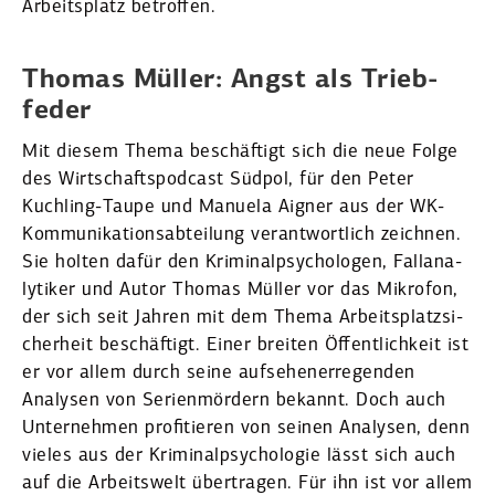
Arbeits­platz betroffen.
Thomas Müller: Angst als Trieb­
feder
Mit diesem Thema beschäftigt sich die neue Folge
des Wirtschafts­podcast Südpol, für den Peter
Kuchling-Taupe und Manuela Aigner aus der WK-
Kommu­ni­ka­ti­ons­ab­teilung verant­wortlich zeichnen.
Sie holten dafür den Krimi­nal­psy­cho­logen, Fallana­
ly­tiker und Autor Thomas Müller vor das Mikrofon,
der sich seit Jahren mit dem Thema Arbeits­platz­si­
cherheit beschäftigt. Einer breiten Öffent­lichkeit ist
er vor allem durch seine aufse­hen­er­re­genden
Analysen von Serien­mördern bekannt. Doch auch
Unter­nehmen profi­tieren von seinen Analysen, denn
vieles aus der Krimi­nal­psy­cho­logie lässt sich auch
auf die Arbeitswelt übertragen. Für ihn ist vor allem