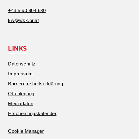
+43 5 90 904 680
kw@​wkk.​or.​at
LINKS
Daten­schutz
Impressum
Barrie­re­frei­heits­er­klärung
Offen­legung
Media­daten
Erschei­nungs­ka­lender
Cookie Manager