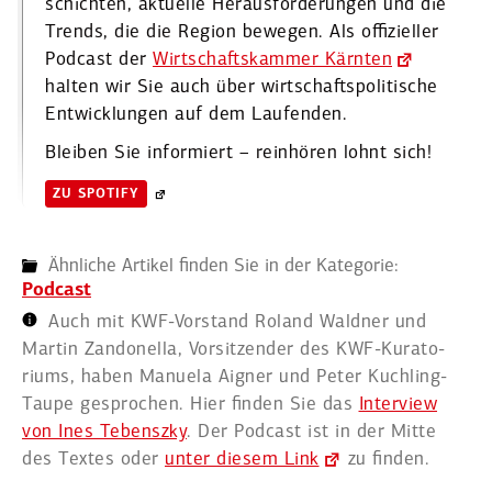
schichten, aktuelle Heraus­for­de­rungen und die
Trends, die die Region bewegen. Als offizi­eller
Podcast der
Wirtschafts­kammer Kärnten
halten wir Sie auch über wirtschafts­po­li­tische
Entwick­lungen auf dem Laufenden.
Bleiben Sie infor­miert – reinhören lohnt sich!
ZU SPOTIFY
Ähnliche Artikel finden Sie in der Kategorie:
Podcast
Auch mit KWF-Vorstand Roland Waldner und
Martin Zando­nella, Vorsit­zender des KWF-Kurato­
riums, haben Manuela Aigner und Peter Kuchling-
Taupe gesprochen. Hier finden Sie das
Interview
von Ines Tebenszky
. Der Podcast ist in der Mitte
des Textes oder
unter diesem Link
zu finden.