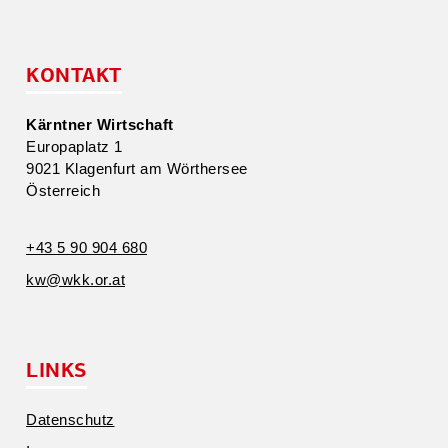
KONTAKT
Kärntner Wirtschaft
Europa­platz 1
9021 Klagenfurt am Wörthersee
Öster­reich
+43 5 90 904 680
kw@​wkk.​or.​at
LINKS
Daten­schutz