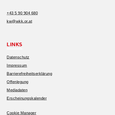
+43 5 90 904 680
kw@​wkk.​or.​at
LINKS
Daten­schutz
Impressum
Barrie­re­frei­heits­er­klärung
Offen­legung
Media­daten
Erschei­nungs­ka­lender
Cookie Manager