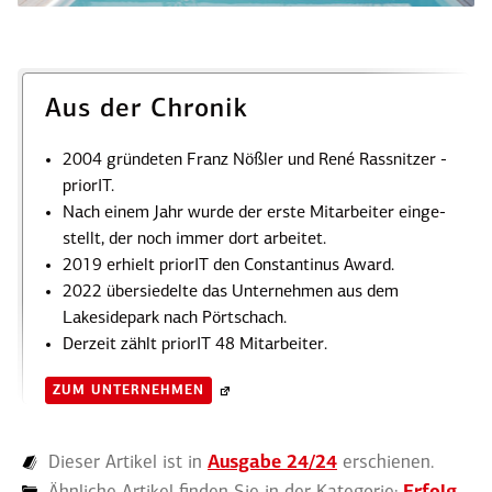
Aus der Chronik
2004 gründeten Franz Nößler und René Rass­nitzer ­
priorIT.
Nach einem Jahr wurde der erste Mitar­beiter einge­
stellt, der noch immer dort arbeitet.
2019 erhielt priorIT den ­Constan­tinus Award.
2022 übersie­delte das Unter­nehmen aus dem
Lakesi­depark nach Pörtschach.
Derzeit zählt priorIT 48 Mitar­beiter.
ZUM UNTER­NEHMEN
Dieser Artikel ist in
Ausgabe 24/24
erschienen.