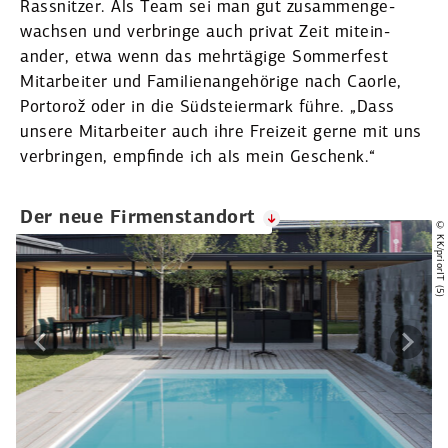
Rassnitzer. Als Team sei man gut zusam­men­ge­
wachsen und verbringe auch privat Zeit mitein­
ander, etwa wenn das mehrtägige Sommerfest
Mitar­beiter und Famili­en­an­ge­hörige nach Caorle,
Portorož oder in die Südstei­ermark führe. „Dass
unsere Mitar­beiter auch ihre Freizeit gerne mit uns
verbringen, empfinde ich als mein Geschenk.“
Der neue Firmen­standort
© KK/priorIT (5)