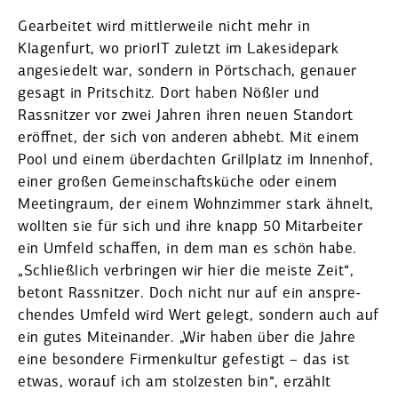
Gearbeitet wird mittler­weile nicht mehr in
Klagenfurt, wo prior­IT zuletzt im Lakesi­depark
angesiedelt war, sondern in Pörtschach, genauer
gesagt in Prit­schitz. Dort haben Nößler und
Rassnitzer vor zwei Jahren ihren neuen Standort
eröffnet, der sich von anderen abhebt. Mit einem
Pool und einem überdachten Grill­platz im Innenhof,
einer großen Gemein­schafts­küche oder einem
Meetingraum, der einem Wohnzimmer stark ähnelt,
wollten sie für sich und ihre knapp 50 Mitar­beiter
ein Umfeld schaffen, in dem man es schön habe.
„Schließlich verbringen wir hier die meiste Zeit“,
betont Rassnitzer. Doch nicht nur auf ein anspre­
chendes Umfeld wird Wert gelegt, sondern auch auf
ein gutes Mitein­ander. „Wir haben über die Jahre
eine besondere Firmen­kultur gefes­tigt – das ist
etwas, worauf ich am stolzesten bin“, erzählt