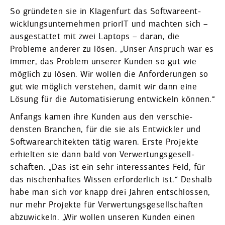
So gründeten sie in Klagenfurt das Software­ent­
wick­lungs­un­ter­nehmen priorIT und machten sich –
ausge­stattet mit zwei Laptops – daran, die
Probleme anderer zu lösen. „Unser Anspruch war es
immer, das Problem unserer Kunden so gut wie
möglich zu lösen. Wir wollen die Anfor­de­rungen so
gut wie möglich verstehen, damit wir dann eine
Lösung für die Automa­ti­sierung entwi­ckeln können.“
Anfangs kamen ihre Kunden aus den verschie­
densten Branchen, für die sie als Entwickler und
Software­ar­chi­tekten tätig waren. Erste Projekte
erhielten sie dann bald von Verwer­tungs­ge­sell­
schaften. „Das ist ein sehr inter­es­santes Feld, für
das nischen­haftes Wissen erfor­derlich ist.“ Deshalb
habe man sich vor knapp drei Jahren entschlossen,
nur mehr Projekte für Verwer­tungs­ge­sell­schaften
abzuwi­ckeln. „Wir wollen unseren Kunden einen