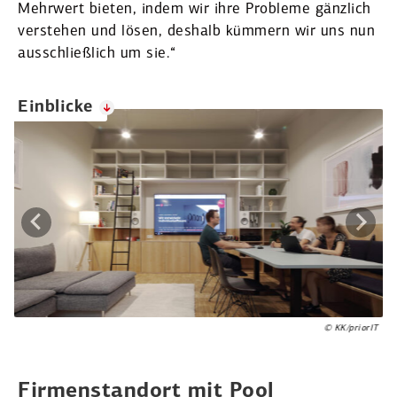
Mehrwert bieten, indem wir ihre Probleme gänzlich
verstehen und lösen, deshalb kümmern wir uns nun
ausschließlich um sie.“
Einblicke
rIT
© KK/priorIT
Firmen­standort mit Pool