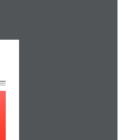
. 2024
nlichkeitIn Familienbetrieben verschmelzen  Beruf und P