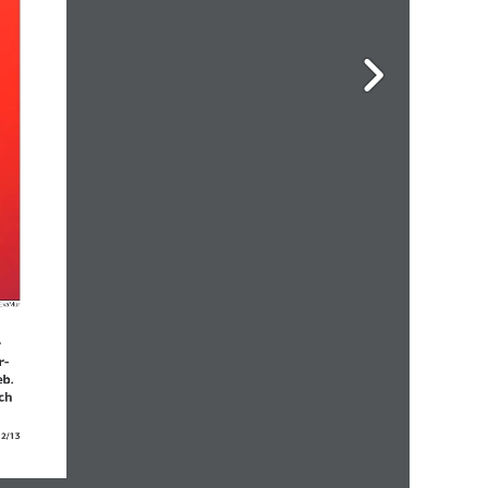
/EvaMur
 
r­
b. 
ch 
12/13