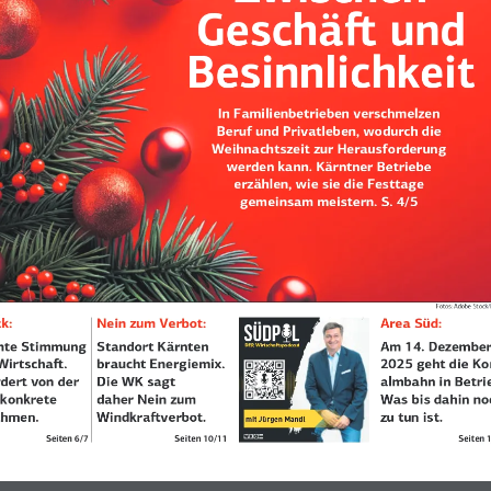
Fotos: Adobe Stock
k:
Nein zum Verbot:
Area Süd:
SÜDP   L
hte Stimmung 
Standort Kärnten 
Am 14. Dezember
DER Wirtschaftspodcast
Wirtschaft. 
braucht Energiemix. 
2025 geht die Ko
dert von der 
Die WK sagt  
almbahn in Betrie
 konkrete 
daher Nein zum 
Was bis dahin no
hmen.
Windkraftverbot.
zu tun ist. 
mit Jürgen Mandl
Seiten 6/7
Seiten 10/11
Seiten 