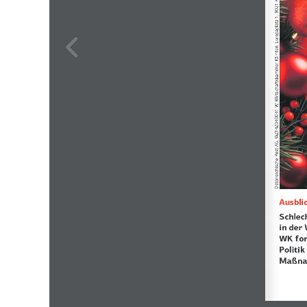
Österreichische Post AG, WZ14Z040041 W, Wirtschaftskammer Kärnten, Europaplatz 1, 9021 Klagenfurt, DVR 0043133. Nicht retournieren!
Ausblic
Schlec
in der 
WK for
Politik
Maßna