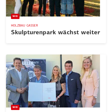
WIB
HOLZBAU GASSER
Skulp­tu­renpark wächst weiter
WIB