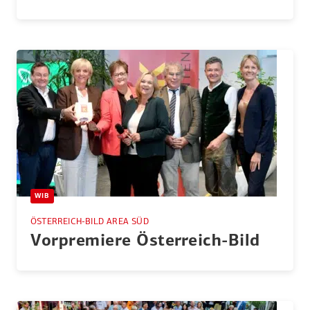
WIB
ÖSTERREICH-BILD AREA SÜD
Vorpre­miere Öster­reich-Bild