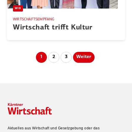
WIB
WIRTSCHAFTSEMPFANG
Wirtschaft trifft Kultur
Seitennummerierung
1
2
3
Weiter
der
Beiträge
Aktuelles aus Wirtschaft und Gesetz­gebung oder das