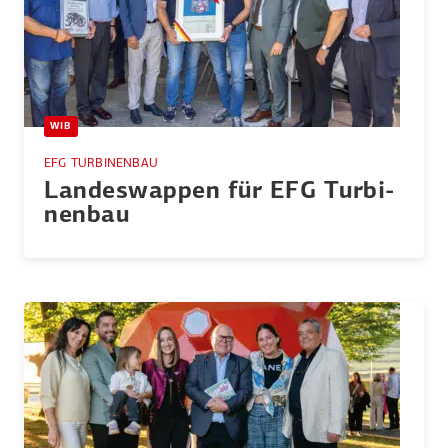
WIB
EFG TURBINENBAU
Landes­wappen für EFG Turbi­
nenbau