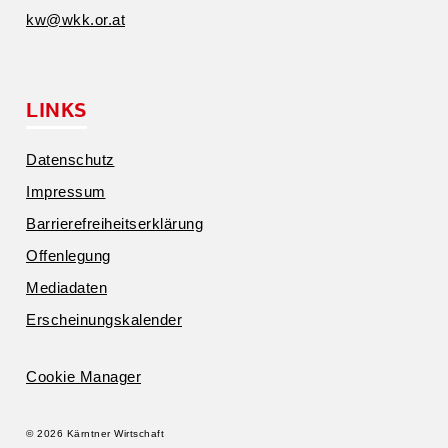
kw@​wkk.​or.​at
LINKS
Daten­schutz
Impressum
Barrie­re­frei­heits­er­klärung
Offen­legung
Media­daten
Erschei­nungs­ka­lender
Cookie Manager
© 2026 Kärntner Wirtschaft