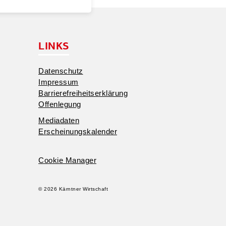
LINKS
Daten­schutz
Impressum
Barrie­re­frei­heits­er­klärung
Offen­legung
Media­daten
Erschei­nungs­ka­lender
Cookie Manager
© 2026 Kärntner Wirtschaft