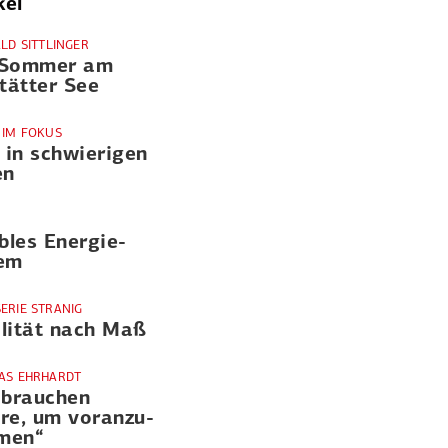
kel
ALD SITTLINGER
 Sommer am
stätter See
 IM FOKUS
 in schwie­rigen
en
ibles Energie­
em
ERIE STRANIG
lität nach Maß
AS EHRHARDT
 brauchen
re, um voran­zu­
men“