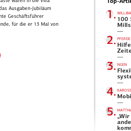
ste waren in die Villa
Top-Arti
 das Ausgaben-Jubiläum
1.
WILLIB
te Geschäfts­führer
100
unde, für die er 13 Mal von
Mill
2.
PFERDE
Hilfe
Zeit
B
3.
NGEN
Flex
syst
4.
KAROSS
Mobi
5.
MATTHI
„Wir
ande
kom