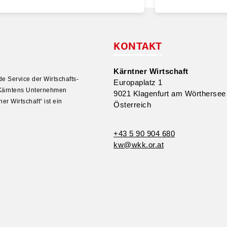
KONTAKT
Kärntner Wirtschaft
e Service der Wirtschafts­
Europa­platz 1
 Kärntens Unter­nehmen
9021 Klagenfurt am Wörthersee
er Wirtschaft“ ist ein
Öster­reich
+43 5 90 904 680
kw@​wkk.​or.​at