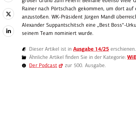
großer Grund zum Feiern: Beinahe ebenso viele Gä
Rainer nach Pörtschach gekommen, um dort auf
anzustoßen. WK-Präsident Jürgen Mandl überreich
Alexander Suppant­s­chitsch eine „Best Boss“-Urk
seinem Team nominiert wurde.
Dieser Artikel ist in
Ausgabe 14/25
erschienen.
Ähnliche Artikel finden Sie in der Kategorie:
Wi
Der Podcast
zur 500. Ausgabe.