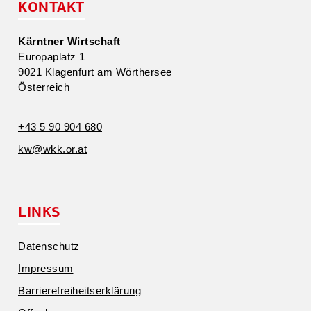
KONTAKT
Kärntner Wirtschaft
Europa­platz 1
9021 Klagenfurt am Wörthersee
Öster­reich
+43 5 90 904 680
kw@​wkk.​or.​at
LINKS
Daten­schutz
Impressum
Barrie­re­frei­heits­er­klärung