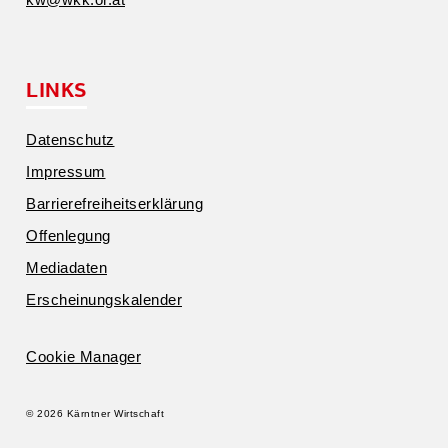
LINKS
Daten­schutz
Impressum
Barrie­re­frei­heits­er­klärung
Offen­legung
Media­daten
Erschei­nungs­ka­lender
Cookie Manager
© 2026 Kärntner Wirtschaft