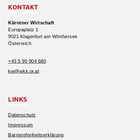
KONTAKT
Kärntner Wirtschaft
Europa­platz 1
9021 Klagenfurt am Wörthersee
Öster­reich
+43 5 90 904 680
kw@​wkk.​or.​at
LINKS
Daten­schutz
Impressum
Barrie­re­frei­heits­er­klärung