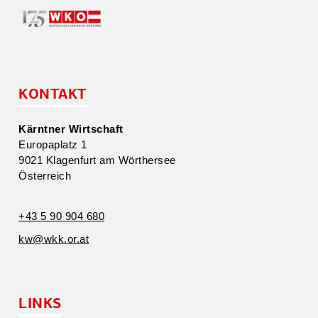
KONTAKT
Kärntner Wirtschaft
Europa­platz 1
9021 Klagenfurt am Wörthersee
Öster­reich
+43 5 90 904 680
kw@​wkk.​or.​at
LINKS