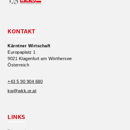
KONTAKT
Kärntner Wirtschaft
Europa­platz 1
9021 Klagenfurt am Wörthersee
Öster­reich
+43 5 90 904 680
kw@​wkk.​or.​at
LINKS