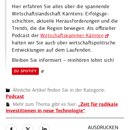
Hier erfahren Sie alles über die spannende
Wirtschafts­land­schaft Kärntens: Erfolgs­ge­
schichten, aktuelle Heraus­for­de­rungen und die
Trends, die die Region bewegen. Als offizi­eller
Podcast der
Wirtschafts­kammer Kärnten
halten wir Sie auch über wirtschafts­po­li­tische
Entwick­lungen auf dem Laufenden.
Bleiben Sie infor­miert – reinhören lohnt sich!
ZU SPOTIFY
Ähnliche Artikel finden Sie in der Kategorie:
Podcast
Mehr zum Thema gibt es hier:
„Zeit für radikale
Inves­ti­tionen in neue Techno­logie“
.
AUSDRUCKEN