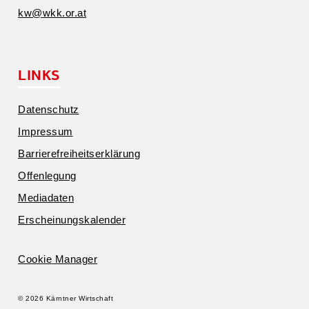
kw@​wkk.​or.​at
LINKS
Daten­schutz
Impressum
Barrie­re­frei­heits­er­klärung
Offen­legung
Media­daten
Erschei­nungs­ka­lender
Cookie Manager
© 2026 Kärntner Wirtschaft