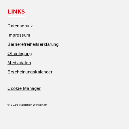
LINKS
Daten­schutz
Impressum
Barrie­re­frei­heits­er­klärung
Offen­legung
Media­daten
Erschei­nungs­ka­lender
Cookie Manager
© 2026 Kärntner Wirtschaft