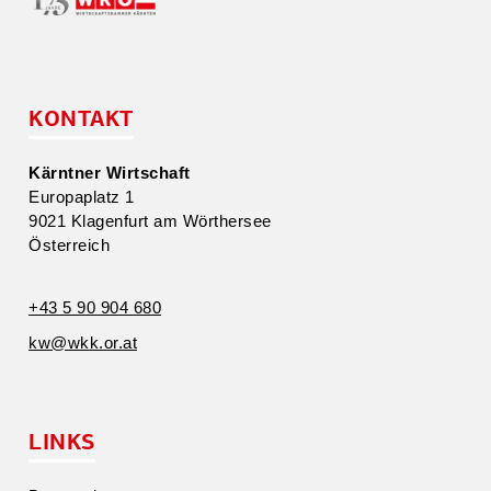
KONTAKT
Kärntner Wirtschaft
Europa­platz 1
9021 Klagenfurt am Wörthersee
Öster­reich
+43 5 90 904 680
kw@​wkk.​or.​at
LINKS