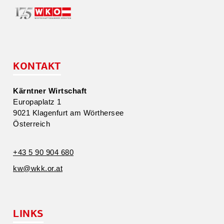
KONTAKT
Kärntner Wirtschaft
Europa­platz 1
9021 Klagenfurt am Wörthersee
Öster­reich
+43 5 90 904 680
kw@​wkk.​or.​at
LINKS