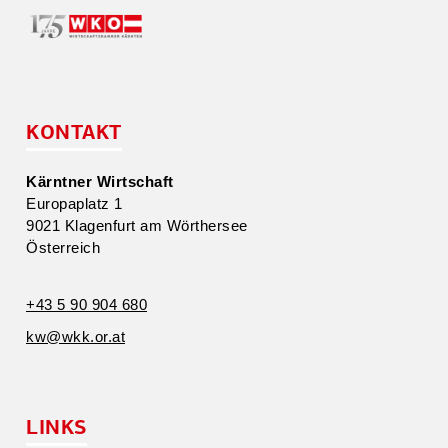
KONTAKT
Kärntner Wirtschaft
Europa­platz 1
9021 Klagenfurt am Wörthersee
Öster­reich
+43 5 90 904 680
kw@​wkk.​or.​at
LINKS