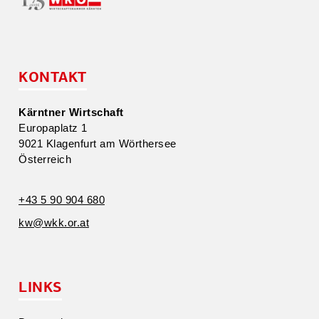
KONTAKT
Kärntner Wirtschaft
Europa­platz 1
9021 Klagenfurt am Wörthersee
Öster­reich
+43 5 90 904 680
kw@​wkk.​or.​at
LINKS