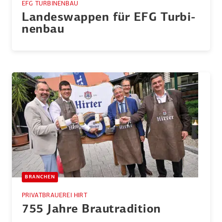
EFG TURBINENBAU
Landes­wappen für EFG Turbi­
nenbau
BRANCHEN
PRIVATBRAUEREI HIRT
755 Jahre Brautra­dition