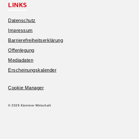
LINKS
Daten­schutz
Impressum
Barrie­re­frei­heits­er­klärung
Offen­legung
Media­daten
Erschei­nungs­ka­lender
Cookie Manager
© 2026 Kärntner Wirtschaft