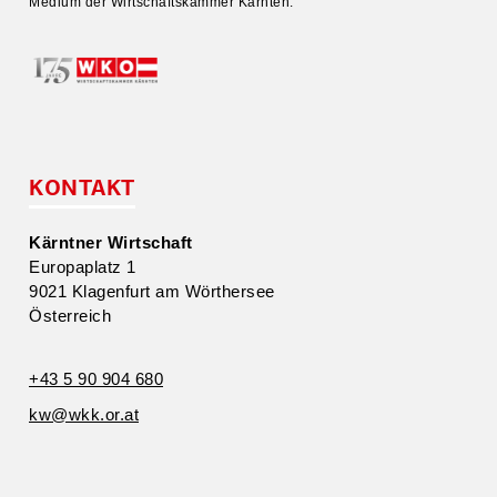
Medium der Wirtschafts­kammer Kärnten.
KONTAKT
Kärntner Wirtschaft
Europa­platz 1
9021 Klagenfurt am Wörthersee
Öster­reich
+43 5 90 904 680
kw@​wkk.​or.​at