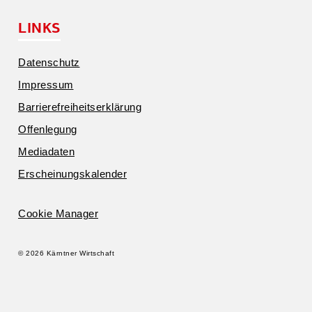
LINKS
Daten­schutz
Impressum
Barrie­re­frei­heits­er­klärung
Offen­legung
Media­daten
Erschei­nungs­ka­lender
Cookie Manager
© 2026 Kärntner Wirtschaft