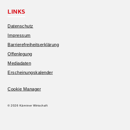
LINKS
Daten­schutz
Impressum
Barrie­re­frei­heits­er­klärung
Offen­legung
Media­daten
Erschei­nungs­ka­lender
Cookie Manager
© 2026 Kärntner Wirtschaft