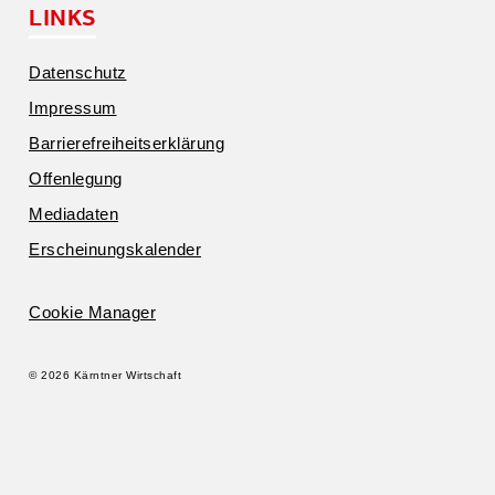
LINKS
Daten­schutz
Impressum
Barrie­re­frei­heits­er­klärung
Offen­legung
Media­daten
Erschei­nungs­ka­lender
Cookie Manager
© 2026 Kärntner Wirtschaft