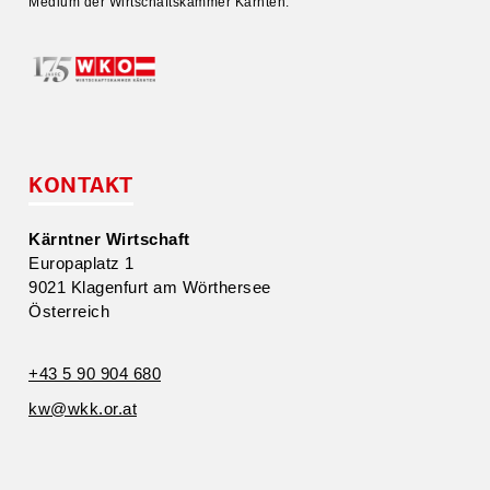
Medium der Wirtschafts­kammer Kärnten.
KONTAKT
Kärntner Wirtschaft
Europa­platz 1
9021 Klagenfurt am Wörthersee
Öster­reich
+43 5 90 904 680
kw@​wkk.​or.​at