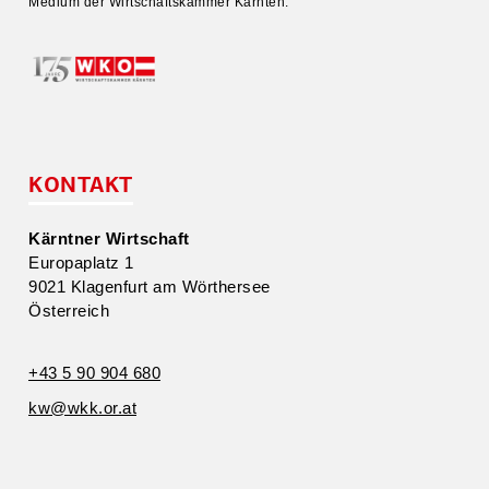
Medium der Wirtschafts­kammer Kärnten.
KONTAKT
Kärntner Wirtschaft
Europa­platz 1
9021 Klagenfurt am Wörthersee
Öster­reich
+43 5 90 904 680
kw@​wkk.​or.​at