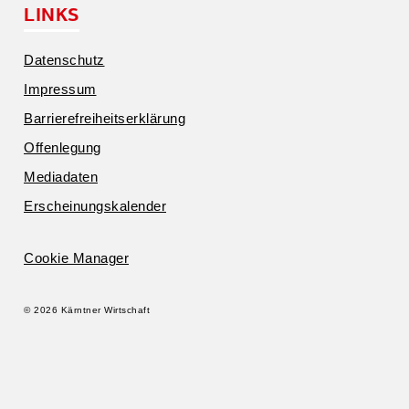
LINKS
Daten­schutz
Impressum
Barrie­re­frei­heits­er­klärung
Offen­legung
Media­daten
Erschei­nungs­ka­lender
Cookie Manager
© 2026 Kärntner Wirtschaft