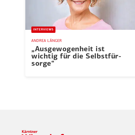
INTERVIEWS
ANDREA LÄNGER
„Ausge­wo­genheit ist
wichtig für die Selbst­für­
sorge“