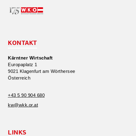
KONTAKT
Kärntner Wirtschaft
Europa­platz 1
9021 Klagenfurt am Wörthersee
Öster­reich
+43 5 90 904 680
kw@​wkk.​or.​at
LINKS