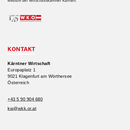
Medium der Wirtschafts­kammer Kärnten.
KONTAKT
Kärntner Wirtschaft
Europa­platz 1
9021 Klagenfurt am Wörthersee
Öster­reich
+43 5 90 904 680
kw@​wkk.​or.​at