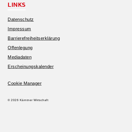
LINKS
Daten­schutz
Impressum
Barrie­re­frei­heits­er­klärung
Offen­legung
Media­daten
Erschei­nungs­ka­lender
Cookie Manager
© 2026 Kärntner Wirtschaft