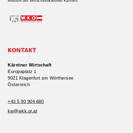
Medium der Wirtschafts­kammer Kärnten.
KONTAKT
Kärntner Wirtschaft
Europa­platz 1
9021 Klagenfurt am Wörthersee
Öster­reich
+43 5 90 904 680
kw@​wkk.​or.​at