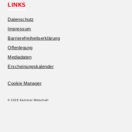
LINKS
Daten­schutz
Impressum
Barrie­re­frei­heits­er­klärung
Offen­legung
Media­daten
Erschei­nungs­ka­lender
Cookie Manager
© 2026 Kärntner Wirtschaft