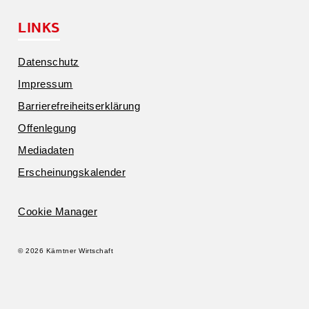
LINKS
Daten­schutz
Impressum
Barrie­re­frei­heits­er­klärung
Offen­legung
Media­daten
Erschei­nungs­ka­lender
Cookie Manager
© 2026 Kärntner Wirtschaft