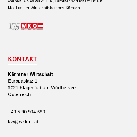
werben, wo es wirkt. Die „Kärntner Wirtschaft“ ist ein
Medium der Wirtschafts­kammer Kärnten.
KONTAKT
Kärntner Wirtschaft
Europa­platz 1
9021 Klagenfurt am Wörthersee
Öster­reich
+43 5 90 904 680
kw@​wkk.​or.​at