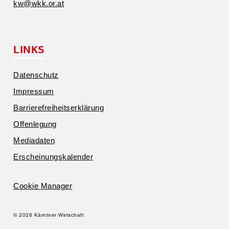
kw@​wkk.​or.​at
LINKS
Daten­schutz
Impressum
Barrie­re­frei­heits­er­klärung
Offen­legung
Media­daten
Erschei­nungs­ka­lender
Cookie Manager
© 2026 Kärntner Wirtschaft